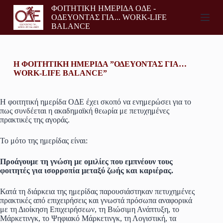
ΦΟΙΤΗΤΙΚΗ ΗΜΕΡΙΔΑ ΟΔΕ -
S
ΟΔΕΥΟΝΤΑΣ ΓΙΑ... WORK-LIFE
k
BALANCE
i
p
t
o
c
Η ΦΟΙΤΗΤΙΚΗ ΗΜΕΡΙΔΑ ”ΟΔΕΥΟΝΤΑΣ ΓΙΑ…
o
WORK-LIFE BALANCE”
n
t
e
Η φοιτητική ημερίδα ΟΔΕ έχει σκοπό να ενημερώσει για το
n
πως συνδέεται η ακαδημαϊκή θεωρία με πετυχημένες
t
πρακτικές της αγοράς.
Το μότο της ημερίδας είναι:
Προάγουμε τη γνώση με ομιλίες που εμπνέουν τους
φοιτητές για ισορροπία μεταξύ ζωής και καριέρας.
Κατά τη διάρκεια της ημερίδας παρουσιάστηκαν πετυχημένες
πρακτικές από επιχειρήσεις και γνωστά πρόσωπα αναφορικά
με τη Διοίκηση Επιχειρήσεων, τη Βιώσιμη Ανάπτυξη, το
Μάρκετινγκ, το Ψηφιακό Μάρκετινγκ, τη Λογιστική, τα